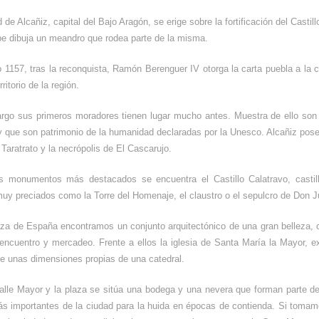
 de Alcañiz, capital del Bajo Aragón, se erige sobre la fortificación del Castil
e dibuja un meandro que rodea parte de la misma.
 1157, tras la reconquista, Ramón Berenguer IV otorga la carta puebla a la 
ritorio de la región.
rgo sus primeros moradores tienen lugar mucho antes. Muestra de ello son l
 que son patrimonio de la humanidad declaradas por la Unesco. Alcañiz pos
 Taratrato y la necrópolis de El Cascarujo.
s monumentos más destacados se encuentra el Castillo Calatravo, castil
uy preciados como la Torre del Homenaje, el claustro o el sepulcro de Don J
za de España encontramos un conjunto arquitectónico de una gran belleza, con
encuentro y mercadeo. Frente a ellos la iglesia de Santa María la Mayor, ex
e unas dimensiones propias de una catedral.
calle Mayor y la plaza se sitúa una bodega y una nevera que forman parte d
s importantes de la ciudad para la huida en épocas de contienda. Si tomam