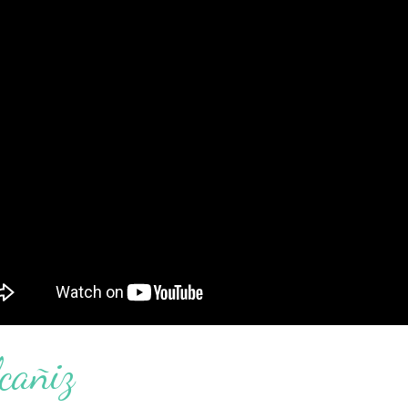
cañiz