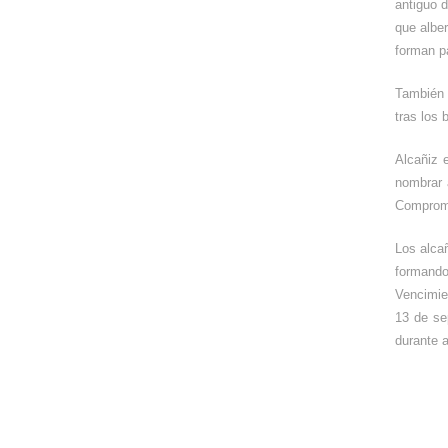
antiguo 
que alber
forman pa
También 
tras los
Alcañiz 
nombrar 
Compromi
Los alcañ
formando
Vencimien
13 de se
durante a