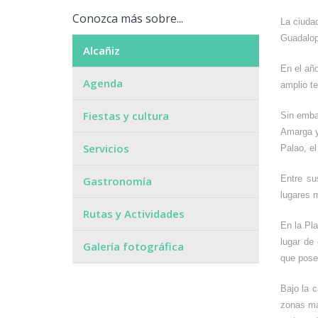
Conozca más sobre...
La ciudad
Guadalop
Alcañiz
En el año
Agenda
amplio ter
Fiestas y cultura
Sin emba
Amarga y
Servicios
Palao, el
Entre su
Gastronomía
lugares m
Rutas y Actividades
En la Pla
lugar de 
Galería fotográfica
que pose
Bajo la 
zonas má