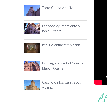
Torre Gótica Alcañiz
Fachada ayuntamiento y
lonja Alcañiz
Refugio antiaéreo Alcañiz
Excolegiata Santa María La
Mayor Alcañiz
Castillo de los Calatravos
Alcañiz
Al