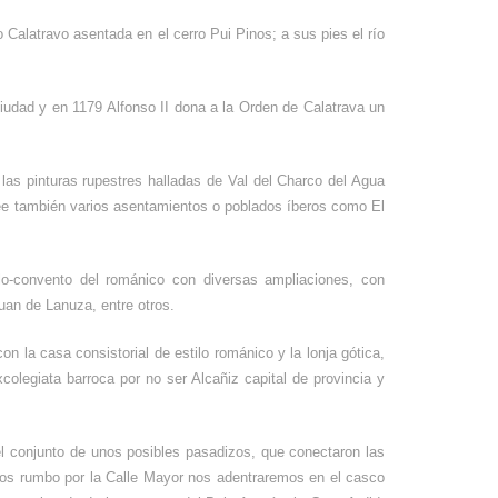
lo Calatravo asentada en el cerro Pui Pinos; a sus pies el río
ciudad y en 1179 Alfonso II dona a la Orden de Calatrava un
as pinturas rupestres halladas de Val del Charco del Agua
ee también varios asentamientos o poblados íberos como El
lo-convento del románico con diversas ampliaciones, con
uan de Lanuza, entre otros.
 la casa consistorial de estilo románico y la lonja gótica,
colegiata barroca por no ser Alcañiz capital de provincia y
el conjunto de unos posibles pasadizos, que conectaron las
os rumbo por la Calle Mayor nos adentraremos en el casco