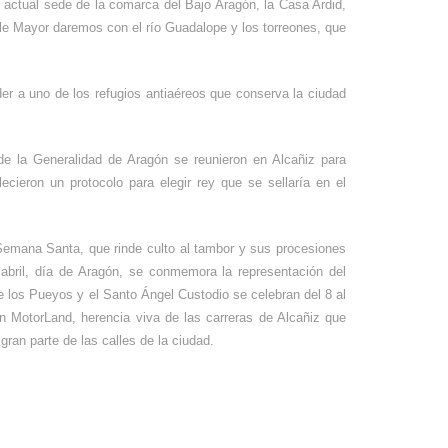
 actual sede de la comarca del Bajo Aragón, la Casa Ardid,
Calle Mayor daremos con el río Guadalope y los torreones, que
er a uno de los refugios antiaéreos que conserva la ciudad
de la Generalidad de Aragón se reunieron en Alcañiz para
cieron un protocolo para elegir rey que se sellaría en el
a Semana Santa, que rinde culto al tambor y sus procesiones
bril, día de Aragón, se conmemora la representación del
e los Pueyos y el Santo Ángel Custodio se celebran del 8 al
 MotorLand, herencia viva de las carreras de Alcañiz que
gran parte de las calles de la ciudad.