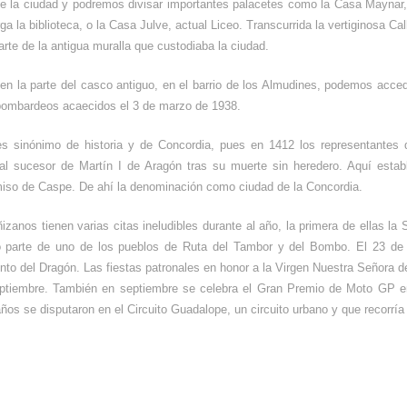
de la ciudad y podremos divisar importantes palacetes como la Casa Maynar,
ga la biblioteca, o la Casa Julve, actual Liceo. Transcurrida la vertiginosa 
rte de la antigua muralla que custodiaba la ciudad.
en la parte del casco antiguo, en el barrio de los Almudines, podemos acced
 bombardeos acaecidos el 3 de marzo de 1938.
es sinónimo de historia y de Concordia, pues en 1412 los representantes 
al sucesor de Martín I de Aragón tras su muerte sin heredero. Aquí estable
so de Caspe. De ahí la denominación como ciudad de la Concordia.
izanos tienen varias citas ineludibles durante al año, la primera de ellas l
 parte de uno de los pueblos de Ruta del Tambor y del Bombo. El 23 de a
to del Dragón. Las fiestas patronales en honor a la Virgen Nuestra Señora d
ptiembre. También en septiembre se celebra el Gran Premio de Moto GP en
ños se disputaron en el Circuito Guadalope, un circuito urbano y que recorría 