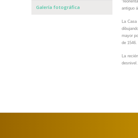
“reorient
Galería fotográfica
antiguo á
La Casa
dibujand
mayor po
de 1546. 
La recié
desnivel.