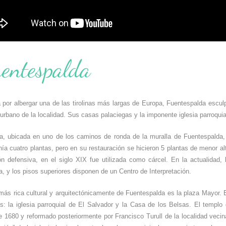
entespalda
por albergar una de las tirolinas más largas de Europa, Fuentespalda esculpe
urbano de la localidad. Sus casas palaciegas y la imponente iglesia parroquia
a
, ubicada en uno de los caminos de ronda de la muralla de Fuentespalda, 
enía cuatro plantas, pero en su restauración se hicieron 5 plantas de menor 
ón defensiva, en el siglo XIX fue utilizada como cárcel. En la actualidad,
, y los pisos superiores disponen de un Centro de Interpretación.
más rica cultural y arquitectónicamente de Fuentespalda es la plaza Mayor.
es: la iglesia parroquial de El Salvador y la Casa de los Belsas. El temp
e 1680 y reformado posteriormente por Francisco Turull de la localidad vecin