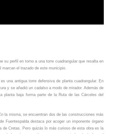
 su perfil en torno a una torre cuadrangular que resalta en
l marcan el trazado de este municipio.
es una antigua torre defensiva de planta cuadrangular. En
altura y se añadió un cadalso a modo de mirador. Además de
 la planta baja forma parte de la Ruta de las Cárceles del
 En la misma, se encuentran dos de las construcciones más
lo de Fuentespalda destaca por acoger un imponente órgano
a de Cretas. Pero quizás lo más curioso de esta obra es la