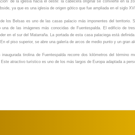
ación” de la iglesia hacia el oeste: la cabecera original se convierte en la 
bside, ya que es una iglesia de origen gótico que fue ampliada en el siglo XVI
de los Belsas es uno de las casas palacio más imponentes del territorio. S
o una de las imágenes más conocidas de Fuentespalda. El edificio de tres 
der en el sur del Matarraña. La portada de esta casa palaciega está definid
En el piso superior, se abre una galería de arcos de medio punto y un gran al
n inaugurada tirolina de Fuentespalda recorre dos kilómetros del término 
 Este atractivo turístico es uno de los más largos de Europa adaptada a per