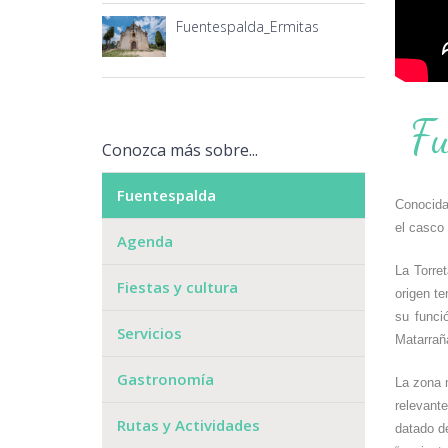
Fuentespalda_Ermitas
Fu
Conozca más sobre...
Fuentespalda
Conocida 
el casco 
Agenda
La Torret
Fiestas y cultura
origen t
su funci
Servicios
Matarraña
Gastronomía
La zona 
relevant
Rutas y Actividades
datado d