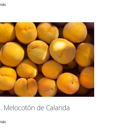
más
. Melocotón de Calanda
más