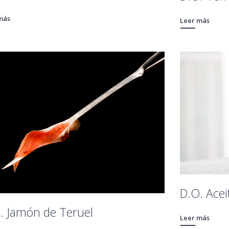
más
Leer más
D.O. Acei
. Jamón de Teruel
Leer más