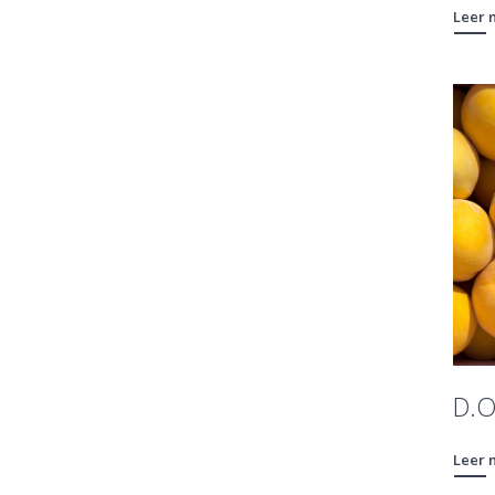
Leer 
D.O
Leer 