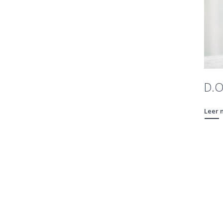
D.O
Leer 