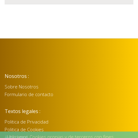
Nosotros :
Sobre Nosotros
Formulario de contacto
Textos legales :
Politica de Privacidad
Politica de Cookies
Utilizamos Cookies propias y de terceros con fines
Aviso Legal