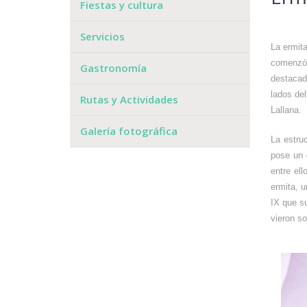
Fiestas y cultura
Servicios
La ermit
comenzó 
Gastronomía
destacado
lados de
Rutas y Actividades
Lallana.
Galería fotográfica
La estru
pose un 
entre el
ermita, 
IX que su
vieron s