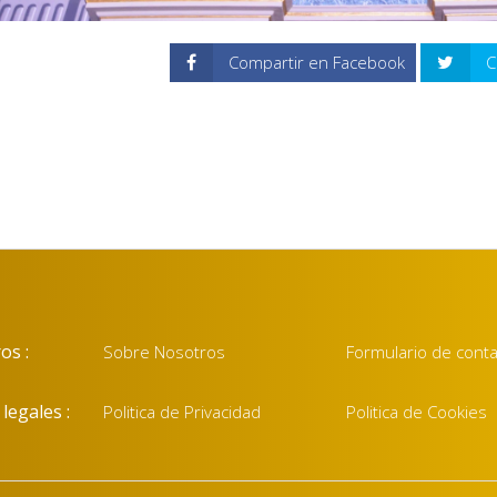
Compartir en Facebook
C
os :
Sobre Nosotros
Formulario de cont
legales :
Politica de Privacidad
Politica de Cookies