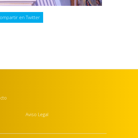
ompartir en Twitter
acto
Aviso Legal