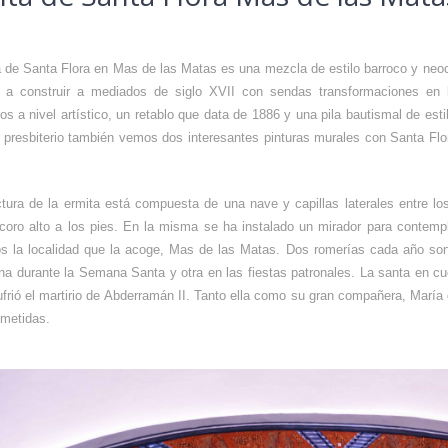
a de Santa Flora en Mas de las Matas es una mezcla de estilo barroco y neo
a construir a mediados de siglo XVII con sendas transformaciones en
s a nivel artístico, un retablo que data de 1886 y una pila bautismal de est
l presbiterio también vemos dos interesantes pinturas murales con Santa Fl
ctura de la ermita está compuesta de una nave y capillas laterales entre 
coro alto a los pies. En la misma se ha instalado un mirador para contempl
los la localidad que la acoge, Mas de las Matas. Dos romerías cada año son
una durante la Semana Santa y otra en las fiestas patronales. La santa en cu
frió el martirio de Abderramán II.​​ Tanto ella como su gran compañera, Marí
ometidas.