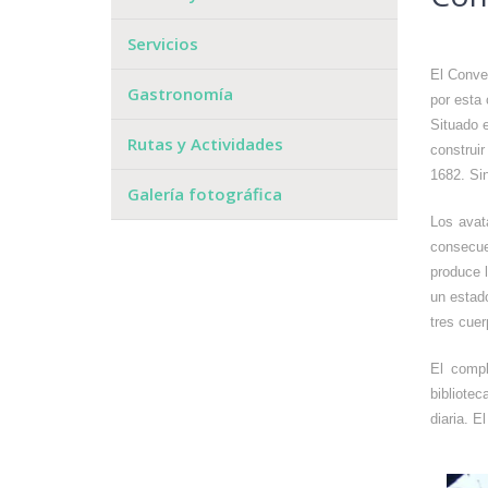
Servicios
El Conve
Gastronomía
por esta 
Situado e
Rutas y Actividades
construi
1682. Si
Galería fotográfica
Los avat
consecue
produce 
un estad
tres cuer
El compl
bibliote
diaria. E