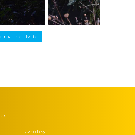
ompartir en Twitter
acto
Aviso Legal