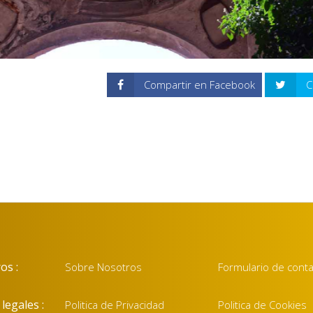
Compartir en Facebook
C
os :
Sobre Nosotros
Formulario de cont
legales :
Politica de Privacidad
Politica de Cookies